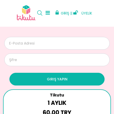
GİRİŞ ||
ÜYELİK
GIRIŞ YAPIN
Tikutu
1 AYLIK
60,00 TRY