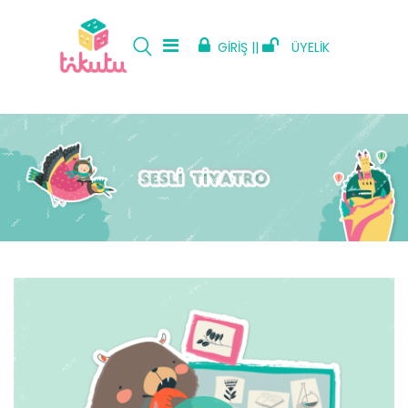
GİRİŞ ||
ÜYELİK