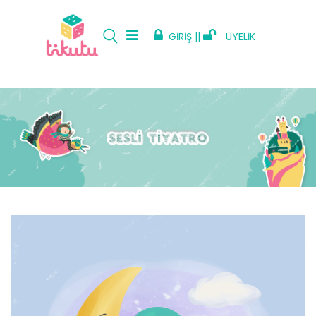
GİRİŞ ||
ÜYELİK