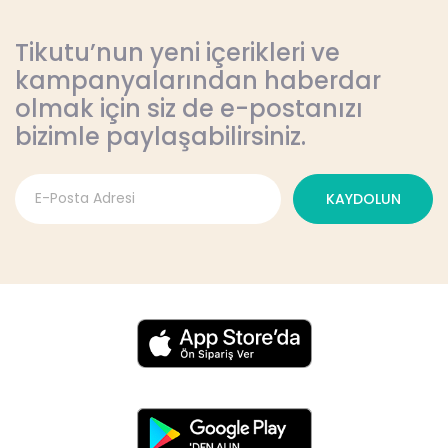
Tikutu’nun yeni içerikleri ve
kampanyalarından haberdar
olmak için siz de e-postanızı
bizimle paylaşabilirsiniz.
KAYDOLUN