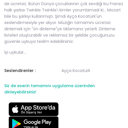
de ücretsiz. Bütün Dünya çocuklarının çok sevdiği bu Fransız
halk şarkısı Twinkle Twinkle'ı kimler yorumlamadı ki... Mozart
bile bu şarkıyı kullanmıştı. Şimdi Ayça Kocatürk'ün
seslendirmesiyle yer alıyor. Müziğin tamamını ücretsiz
dinlemek için "ön dinleme"ye tıklamanız yeterli. Dinleme
listeleri oluşturabilir ve reklamsız bir şekilde çocuğunuzu
güvenle uykuya teslim edebilirsiniz.
İyi uykular...
Seslendirenler :
Ayça Kocatürk
Siz de eserin tamamını uygulama üzerinden
dinleyebilirsiniz!