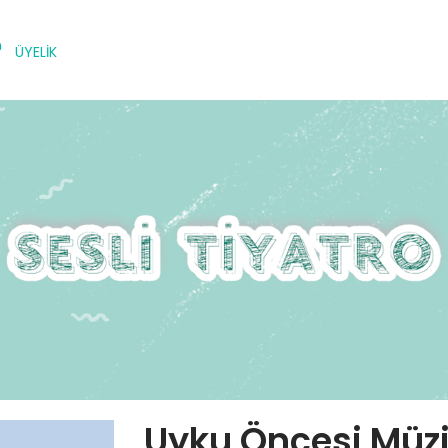
ÜYELİK
Uyku Öncesi Müzi