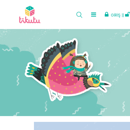
GİRİŞ ||