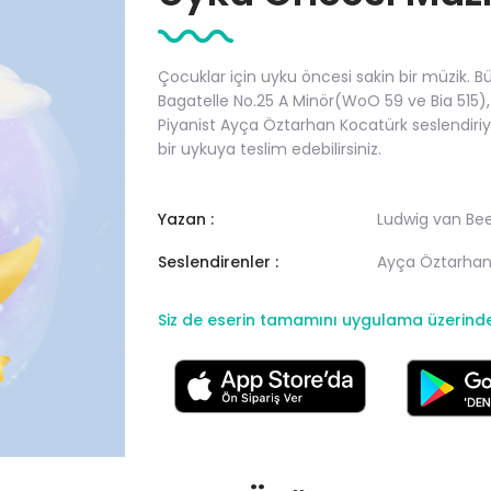
Çocuklar için uyku öncesi sakin bir müzik. 
Bagatelle No.25 A Minör(WoO 59 ve Bia 515), b
Piyanist Ayça Öztarhan Kocatürk seslendiriy
bir uykuya teslim edebilirsiniz.
Yazan :
Ludwig van Be
Seslendirenler :
Ayça Öztarhan
Siz de eserin tamamını uygulama üzerinden 