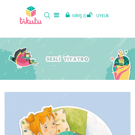
GİRİŞ ||
ÜYELİK