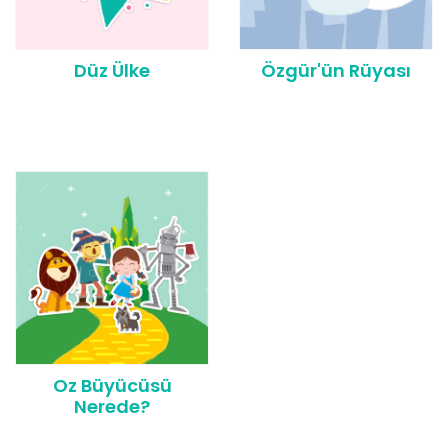
Düz Ülke
Özgür'ün Rüyası
Oz Büyücüsü
Nerede?