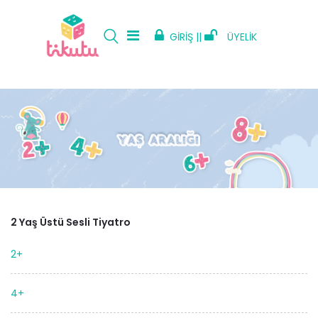
GİRİŞ ||
ÜYELİK
2 Yaş Üstü Sesli Tiyatro
2+
4+